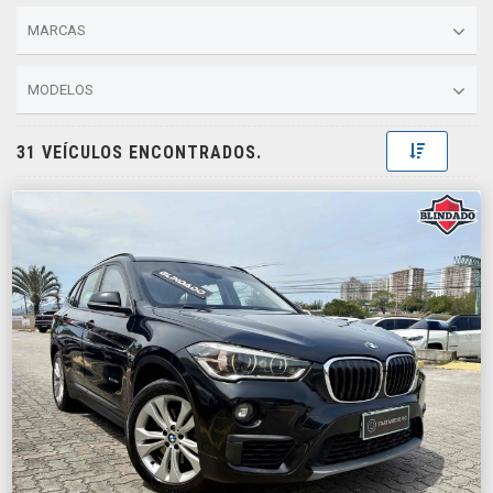
MARCAS
MODELOS
Toggle D
31 VEÍCULOS ENCONTRADOS.