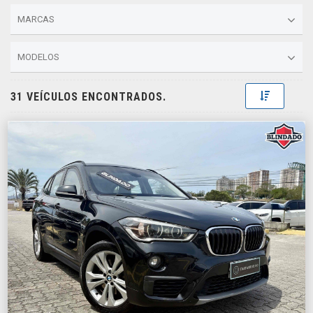
MARCAS
MODELOS
Toggle D
31 VEÍCULOS ENCONTRADOS.