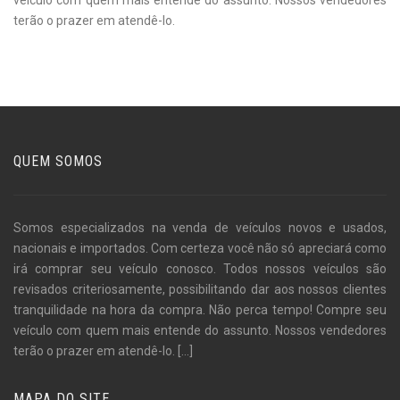
veículo com quem mais entende do assunto. Nossos vendedores
terão o prazer em atendê-lo.
QUEM SOMOS
Somos especializados na venda de veículos novos e usados,
nacionais e importados. Com certeza você não só apreciará como
irá comprar seu veículo conosco. Todos nossos veículos são
revisados criteriosamente, possibilitando dar aos nossos clientes
tranquilidade na hora da compra. Não perca tempo! Compre seu
veículo com quem mais entende do assunto. Nossos vendedores
terão o prazer em atendê-lo.
[...]
MAPA DO SITE