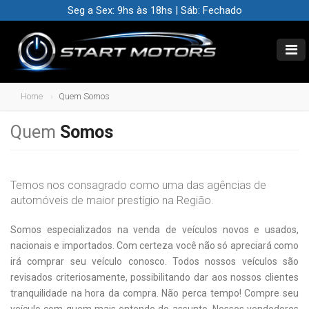
Seg a Sex: 9hs às 18hs | Sáb: Fechado
Home
Quem Somos
Quem
Somos
Temos nos consagrado como uma das agências de
automóveis de maior prestígio na Região.
Somos especializados na venda de veículos novos e usados,
nacionais e importados. Com certeza você não só apreciará como
irá comprar seu veículo conosco. Todos nossos veículos são
revisados criteriosamente, possibilitando dar aos nossos clientes
tranquilidade na hora da compra. Não perca tempo! Compre seu