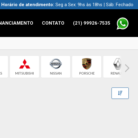
Horário de atendimento:
Seg a Sex: 9hs às 18hs | Sáb: Fechado
INANCIAMENTO
CONTATO
(21) 99926-7535
S
MITSUBISHI
NISSAN
PORSCHE
RENAULT
Toggle 