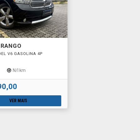
URANGO
ADEL V6 GASOLINA 4P
O
N/I km
90,00
VER MAIS