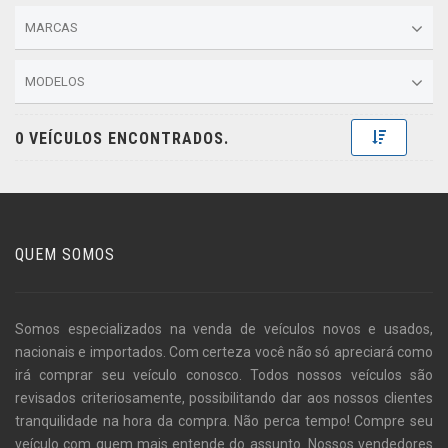
MARCAS
MODELOS
Toggle D
0 VEÍCULOS ENCONTRADOS.
QUEM SOMOS
Somos especializados na venda de veículos novos e usados,
nacionais e importados. Com certeza você não só apreciará como
irá comprar seu veículo conosco. Todos nossos veículos são
revisados criteriosamente, possibilitando dar aos nossos clientes
tranquilidade na hora da compra. Não perca tempo! Compre seu
veículo com quem mais entende do assunto. Nossos vendedores